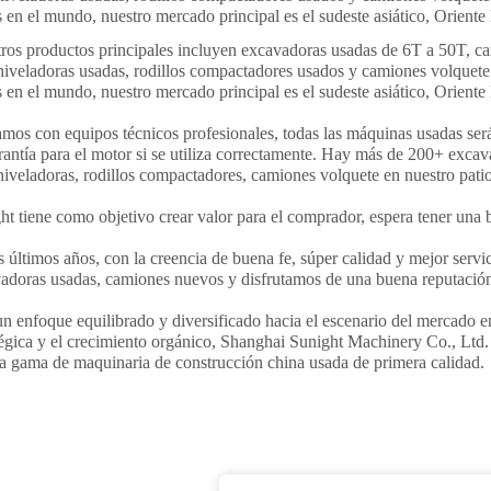
s en el mundo, nuestro mercado principal es el sudeste asiático, Orient
ros productos principales incluyen excavadoras usadas de 6T a 50T, ca
iveladoras usadas, rodillos compactadores usados y camiones volquete
s en el mundo, nuestro mercado principal es el sudeste asiático, Orient
mos con equipos técnicos profesionales, todas las máquinas usadas ser
rantía para el motor si se utiliza correctamente. Hay más de 200+ excav
iveladoras, rodillos compactadores, camiones volquete en nuestro pati
ht tiene como objetivo crear valor para el comprador, espera tener una 
s últimos años, con la creencia de buena fe, súper calidad y mejor serv
adoras usadas, camiones nuevos y disfrutamos de una buena reputació
n enfoque equilibrado y diversificado hacia el escenario del mercado e
tégica y el crecimiento orgánico, Shanghai Sunight Machinery Co., Ltd
a gama de maquinaria de construcción china usada de primera calidad.