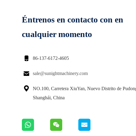
Éntrenos en contacto con en
cualquier momento

86-137-6172-4605

sale@sunightmachinery.com

NO.100, Carretera XiuYan, Nuevo Distrito de Pudon
Shanghái, China