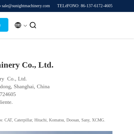
co sale@sunightmachinery.com
TELéFONO: 86-137-6172-4605


a
nery Co., Ltd.
ry Co., Ltd.
udong, Shanghai, China
1724605
liente.
os: CAT, Caterpillar, Hitachi, Komatsu, Doosan, Sany, XCMG.