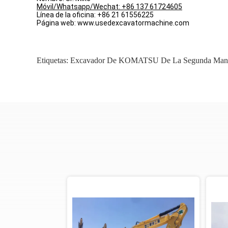
Móvil/Whatsapp/Wechat: +86 137 61724605
Línea de la oficina: +86 21 61556225
Página web: www.usedexcavatormachine.com
Etiquetas:
Excavador De KOMATSU De La Segunda Man