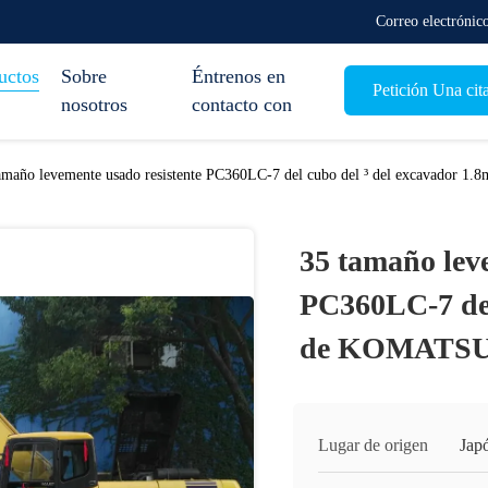
Correo electróni
uctos
Sobre
Éntrenos en
Petición Una cit
nosotros
contacto con
amaño levemente usado resistente PC360LC-7 del cubo del ³ del excavador 1
35 tamaño lev
PC360LC-7 del
de KOMATSU d
Lugar de origen
Jap