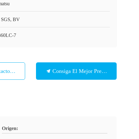
atsu
 SGS, BV
60LC-7
tacto Con
Consiga El Mejor Precio
Origen: