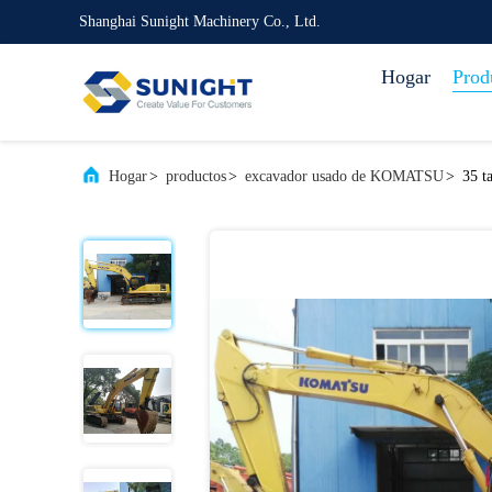
Shanghai Sunight Machinery Co., Ltd.
Hogar
Prod
Hogar
>
productos
>
excavador usado de KOMATSU
>
35 t