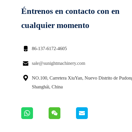
Éntrenos en contacto con en
cualquier momento

86-137-6172-4605

sale@sunightmachinery.com

NO.100, Carretera XiuYan, Nuevo Distrito de Pudon
Shanghái, China