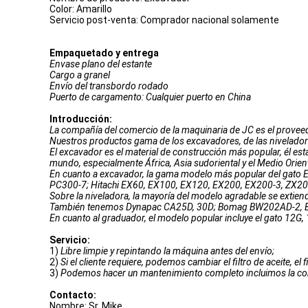
Color:
Amarillo
Servicio post-venta: Comprador nacional solamente
Empaquetado y entrega
Envase plano del estante
Cargo a granel
Envío del transbordo rodado
Puerto de cargamento: Cualquier puerto en China
Introducción:
La compañía del comercio de la maquinaria de JC es el prove
Nuestros productos gama de los excavadores, de las niveladora
El excavador es el material de construcción más popular, él es
mundo, especialmente África, Asia sudoriental y el Medio Orien
En cuanto a excavador, la gama modelo más popular del gat
PC300-7; Hitachi EX60, EX100, EX120, EX200, EX200-3, ZX20
Sobre la niveladora, la mayoría del modelo agradable se exti
También tenemos Dynapac CA25D, 30D; Bomag BW202AD-2, B
En cuanto al graduador, el modelo popular incluye el gato 
Servicio:
1)
Libre limpie y repintando la máquina antes del envío;
2)
Si el cliente requiere, podemos cambiar el filtro de aceite, el
3)
Podemos hacer un mantenimiento completo incluimos la compro
Contacto:
Nombre: Sr. Mike