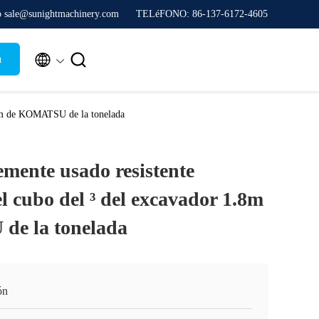
co sale@sunightmachinery.com
TELéFONO: 86-137-6172-4605


a
.8m de KOMATSU de la tonelada
emente usado resistente
 cubo del ³ del excavador 1.8m
e la tonelada
ón