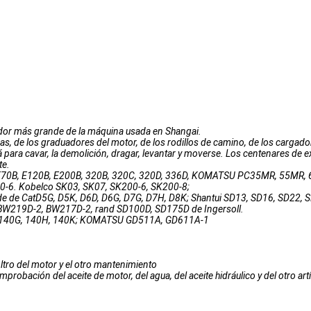
edor más grande de la máquina usada en Shangai.
s, de los graduadores del motor, de los rodillos de camino, de los cargado
tá para cavar, la demolición, dragar, levantar y moverse. Los centenares de
te.
o E70B, E120B, E200B, 320B, 320C, 320D, 336D, KOMATSU PC35MR, 55MR, 
0-6. Kobelco SK03, SK07, SK200-6, SK200-8;
ende de CatD5G, D5K, D6D, D6G, D7G, D7H, D8K; Shantui SD13, SD16, SD22, 
W219D-2, BW217D-2, rand SD100D, SD175D de Ingersoll.
12G, 140G, 140H, 140K; KOMATSU GD511A, GD611A-1
 filtro del motor y el otro mantenimiento
bación del aceite de motor, del agua, del aceite hidráulico y del otro art