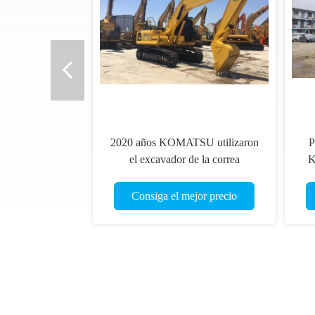
2020 años KOMATSU utilizaron
P
el excavador de la correa
K
eslabonada del excavador PC200-
Ex
8 PC200LC-8MO
Consiga el mejor precio