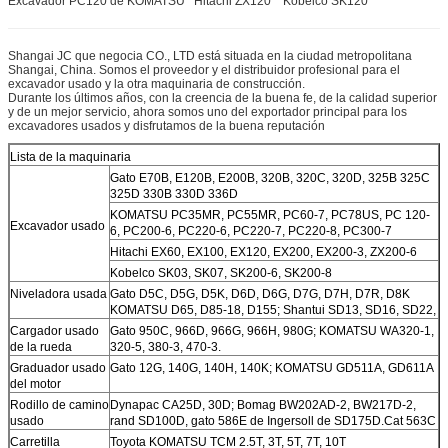
Excavador PC120 de KOMATSU Hitachi ZX120 Kobelco SK120
Shangai JC que negocia CO., LTD está situada en la ciudad metropolitana
Shangai, China. Somos el proveedor y el distribuidor profesional para el
excavador usado y la otra maquinaria de construcción.
Durante los últimos años, con la creencia de la buena fe, de la calidad superior
y de un mejor servicio, ahora somos uno del exportador principal para los
excavadores usados y disfrutamos de la buena reputación
Lista de la maquinaria
Gato E70B, E120B, E200B, 320B, 320C, 320D, 325B 325C
325D 330B 330D 336D
KOMATSU PC35MR, PC55MR, PC60-7, PC78US, PC 120-
Excavador usado
6, PC200-6, PC220-6, PC220-7, PC220-8, PC300-7
Hitachi EX60, EX100, EX120, EX200, EX200-3, ZX200-6
Kobelco SK03, SK07, SK200-6, SK200-8
Niveladora usada
Gato D5C, D5G, D5K, D6D, D6G, D7G, D7H, D7R, D8K
KOMATSU D65, D85-18, D155; Shantui SD13, SD16, SD22,
Cargador usado
Gato 950C, 966D, 966G, 966H, 980G; KOMATSU WA320-1,
de la rueda
320-5, 380-3, 470-3.
Graduador usado
Gato 12G, 140G, 140H, 140K; KOMATSU GD511A, GD611A
del motor
Rodillo de camino
Dynapac CA25D, 30D; Bomag BW202AD-2, BW217D-2,
usado
rand SD100D, gato 586E de Ingersoll de SD175D.Cat 563C
Carretilla
Toyota KOMATSU TCM 2.5T, 3T, 5T, 7T, 10T