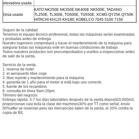
elevadora usada
KATO NK250E NK350E NK400E NK500E; TADANO
Grúa usada
TL250E, TL300E, TG500E, TG550E; XCMG QY25K QY50K
HITACHI KH125 KH180; KOBELCO 7045 5100 7150
Seguro de la calidad:
Tenemos el equipo técnico profesional, todas las máquinas serán examinadas
y probadas antes de entrega.
Nuestro ingeniero comprobará y hacer el mantenimiento de la máquina para
asegurar todas las máquinas esté en buenas condiciones de trabajo
Todos nuestros productos son precomprobados y vueltos a inspeccionar antes
de salir de la yarda.
Servicio de la venta:
1. reserva de hotel
2. el aeropuerto libre coge
3. libre repinte y mantenimiento para la máquina
4. garantía de 1 año para el motor si está bajo uso correcto.
5. fuente de los recambios
6. consulta en línea 9am-20pm.
Término del negocio:
Entrega rápida: 3-7 los días laborables después de la yarda deposit20,000m3,
proporcionan casi toda la clase del machines30% por TT como señal, envío
50%after se reservan pero las mercancías salen de la yarda, el 20% contra la
copia de B/L