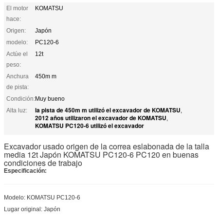
El motor
KOMATSU
hace:
Origen:
Japón
modelo:
PC120-6
Actúe el
12t
peso:
Anchura
450m m
de pista:
Condición:
Muy bueno
la pista de 450m m utilizó el excavador de KOMATSU
Alta luz:
,
2012 años utilizaron el excavador de KOMATSU
,
KOMATSU PC120-6 utilizó el excavador
Excavador usado origen de la correa eslabonada de la talla
media 12t Japón KOMATSU PC120-6 PC120 en buenas
condiciones de trabajo
Especificación:
Modelo: KOMATSU PC120-6
Lugar original: Japón