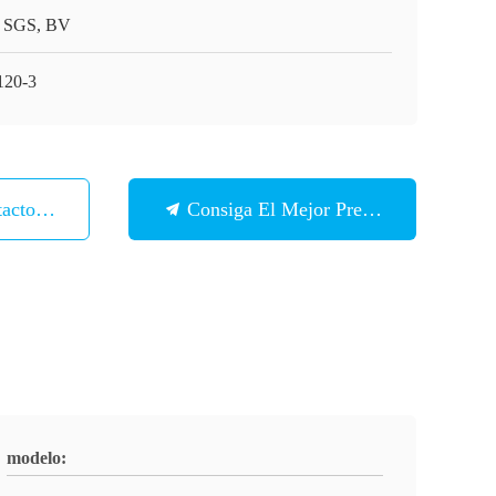
 SGS, BV
20-3
tacto Con
Consiga El Mejor Precio
modelo: