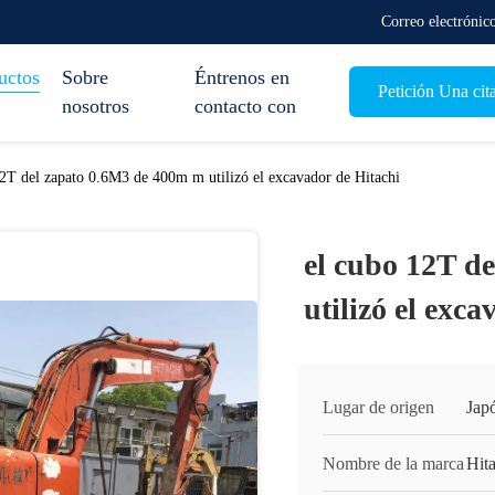
Correo electróni
uctos
Sobre
Éntrenos en
Petición Una cit
nosotros
contacto con
12T del zapato 0.6M3 de 400m m utilizó el excavador de Hitachi
el cubo 12T d
utilizó el exc
Lugar de origen
Jap
Nombre de la marca
Hit