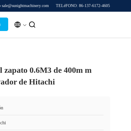
co sale@sunightmachinery.com
TELéFONO: 86-137-6172-4605


a
el zapato 0.6M3 de 400m m
avador de Hitachi
ón
achi