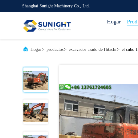
Shanghai Sunight Machinery Co., Ltd.
Hogar
Prod
Hogar
>
productos
>
excavador usado de Hitachi
>
el cubo 