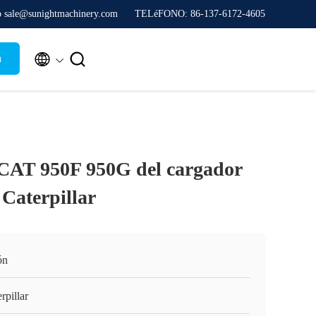
co sale@sunightmachinery.com
TELéFONO: 86-137-6172-4605


a
 CAT 950F 950G del cargador
 Caterpillar
ón
rpillar