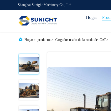
Shanghai Sunight Machinery Co., Ltd.
Hogar
Prod
Hogar
>
productos
>
Cargador usado de la rueda del CAT
>