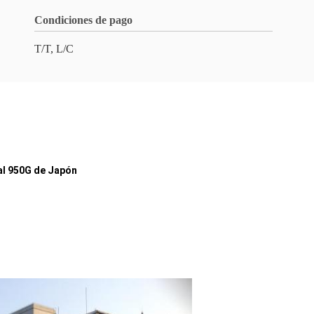
Condiciones de pago
T/T, L/C
al 950G de Japón