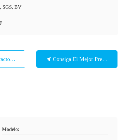
, SGS, BV
F
tacto Con
Consiga El Mejor Precio
Modelo: