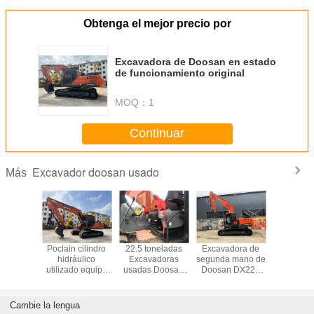
Obtenga el mejor precio por
Excavadora de Doosan en estado
de funcionamiento original
MOQ：
1
Continuar
Excavador doosan usado
Más
 usada de
Poclain cilindro
22.5 toneladas
Excavadora de
Excavad
 Duty
hidráulico
Excavadoras
segunda mano de
orugas 
ent del
utilizado equipo
usadas Doosan
Doosan DX225
Digger 
or de la
de excavadora
DX225 de
de segunda mano
DH55 
rea
Doosan DX225
segunda mano
usada d
nada de
Excavadora de
Cambie la lengua
DX225LC
rastreo hidráulico