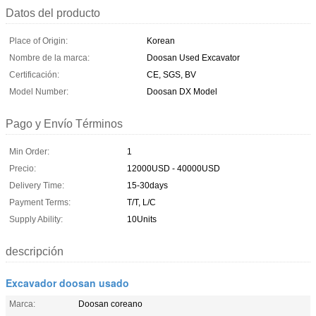
Datos del producto
Place of Origin:
Korean
Nombre de la marca:
Doosan Used Excavator
Certificación:
CE, SGS, BV
Model Number:
Doosan DX Model
Pago y Envío Términos
Min Order:
1
Precio:
12000USD - 40000USD
Delivery Time:
15-30days
Payment Terms:
T/T, L/C
Supply Ability:
10Units
descripción
Excavador doosan usado
Marca:
Doosan coreano