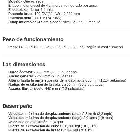
Modelo
¿ Qué es eso?
El tipo
: motor diésel de 4 cilindros, refrigerado por agua
El desplazamiento
: 3,4 litros
Potencia bruta
: 108 CV (81 kW) a 2.200 rpm
Potencia neta
: 100 CV (74,2 kW)
Cumplimiento de las emisiones
: Nivel IV Final / Etapa IV
Peso de funcionamiento
Peso
: 14 000 ≈ 15 000 kg (30,865 ≈ 33,070 lbs), según la configuración
Las dimensiones
Duración total
: 7 700 mm (303,1 pulgadas)
Ancho general
: 2.490 mm (98 pulgadas)
Altura (hasta la parte superior de la cabina)
: 2.830 mm (111.4 pulgadas)
Radius de oscilación de la cola
: 2.300 mm (90.6 pulgadas)
Acceso libre al suelo
: 440 mm (17,3 pulgadas)
Desempeño
Velocidad máxima de desplazamiento (alta)
: 5,3 km/h (3,3 mph)
Velocidad máxima de desplazamiento (baja)
: 3,0 km/h (1,9 mph)
Velocidad de oscilación
: 11,4 rpm
Fuerza de excavación de cubos
: 10,300 kgf (101,1 kN)
Fuerza de excavación de brazos
: 7200 kgf (70,6 kN)