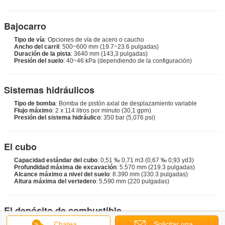
Bajocarro
Tipo de vía
: Opciones de vía de acero o caucho
Ancho del carril
: 500~600 mm (19.7~23.6 pulgadas)
Duración de la pista
: 3640 mm (143,3 pulgadas)
Presión del suelo
: 40~46 kPa (dependiendo de la configuración)
Sistemas hidráulicos
Tipo de bomba
: Bomba de pistón axial de desplazamiento variable
Flujo máximo
: 2 x 114 litros por minuto (30,1 gpm)
Presión del sistema hidráulico
: 350 bar (5,076 psi)
El cubo
Capacidad estándar del cubo
: 0,51 ‰ 0,71 m3 (0,67 ‰ 0,93 yd3)
Profundidad máxima de excavación
: 5.570 mm (219.3 pulgadas)
Alcance máximo a nivel del suelo
: 8.390 mm (330.3 pulgadas)
Altura máxima del vertedero
: 5,590 mm (220 pulgadas)
El depósito de combustible
Chatea
Solicitar una
Capacidad
: 260 litros (68,7 galones)