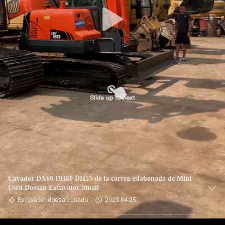
Cavador DX60 DH60 DH55 de la correa eslabonada de Mini
Used Doosan Excavator Small
Excavador doosan usado
2023-04-25